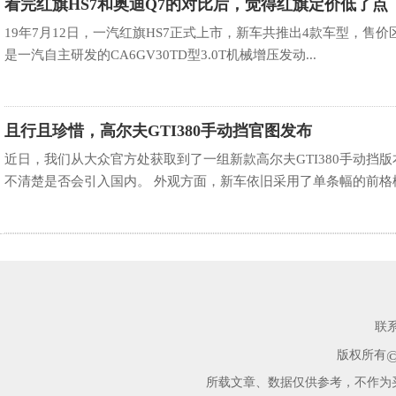
看完红旗HS7和奥迪Q7的对比后，觉得红旗定价低了点
19年7月12日，一汽红旗HS7正式上市，新车共推出4款车型，售价区间
是一汽自主研发的CA6GV30TD型3.0T机械增压发动...
且行且珍惜，高尔夫GTI380手动挡官图发布
近日，我们从大众官方处获取到了一组新款高尔夫GTI380手动挡
不清楚是否会引入国内。 外观方面，新车依旧采用了单条幅的前格栅设
联
版权所有
所载文章、数据仅供参考，不作为