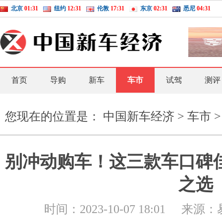
北京
01:31
纽约
12:31
伦敦
17:31
东京
02:31
悉尼
04:31
首页
导购
新车
车市
试驾
测评
您现在的位置是：
中国新车经济
>
车市
>
别冲动购车！这三款车口碑
之选
时间：
2023-10-07 18:01
来源：