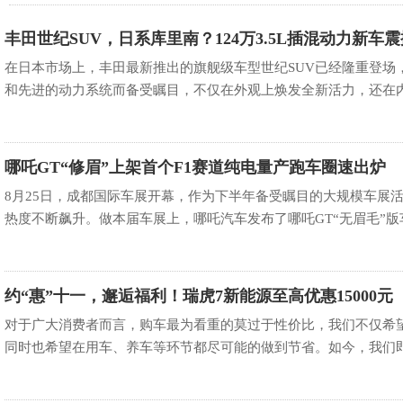
丰田世纪SUV，日系库里南？124万3.5L插混动力新车
布！
在日本市场上，丰田最新推出的旗舰级车型世纪SUV已经隆重登场
和先进的动力系统而备受瞩目，不仅在外观上焕发全新活力，还在内饰
哪吒GT“修眉”上架首个F1赛道纯电量产跑车圈速出炉
8月25日，成都国际车展开幕，作为下半年备受瞩目的大规模车展
热度不断飙升。做本届车展上，哪吒汽车发布了哪吒GT“无眉毛”版车
约“惠”十一，邂逅福利！瑞虎7新能源至高优惠15000元
对于广大消费者而言，购车最为看重的莫过于性价比，我们不仅希
同时也希望在用车、养车等环节都尽可能的做到节省。如今，我们即将