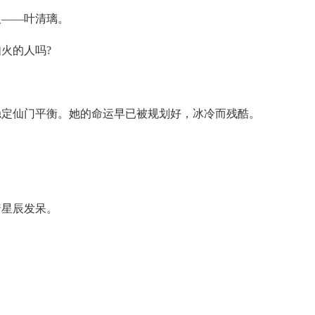
人——叶清璃。
火的人吗?
稳定仙门平衡。她的命运早已被规划好，冰冷而残酷。
着星辰发呆。