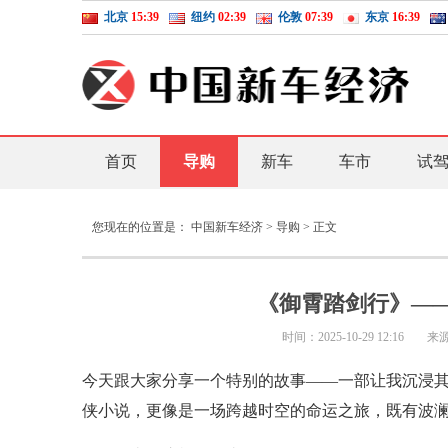
北京
15:39
纽约
02:39
伦敦
07:39
东京
16:39
首页
导购
新车
车市
试
您现在的位置是：
中国新车经济
>
导购
> 正文
《御霄踏剑行》—
时间：
2025-10-29 12:16
来
今天跟大家分享一个特别的故事——一部让我沉浸
侠小说，更像是一场跨越时空的命运之旅，既有波