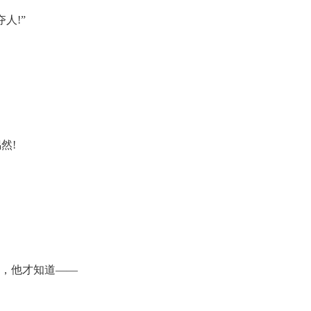
人!”
然!
时，他才知道——