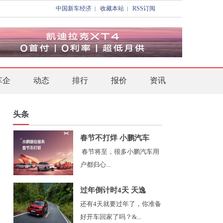
中国新车经济
收藏本站
RSS订阅
|
|
车企
动态
排行
报价
资讯
头条
春节不打烊 小鹏汽车
春节将至，很多小鹏汽车用
户都归心...
过年倒计时4天 天逸
还有4天就要过年了，你准备
好开车回家了吗？&...