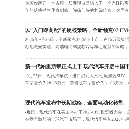
倘若你翻开一本古籍，却发现自己踏入了一个光怪陆离
年的落魄书生化身剑修、闯荡仙侠的壮阔传奇。这里有森
以“入门即高配”的硬核策略，全新领克07 EM
级智混轿车门
2025年9月25日，全新领克07EM-P上市，在15
标配激光雷达、高端辅助驾驶芯片等核心配置的策略，彻
新一代帕里斯帝正式上市 现代汽车开启中国
-9月25日，现代汽车旗下进口混动大六/七座旗舰S
车型售价为28.88万元，尊贵版车型售价为31.68万元，Call
现代汽车发布中长期战略，全面电动化转型
-近日，现代汽车在美国举办了2025CEO投资者大会
在竞争激烈的全球汽车市场下，现代汽车将从2026年起推