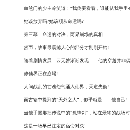
血煞门的少主冷笑道：“我倒要看看，谁能从我手里夺
她该放弃吗?她该顺从命运吗?
第三幕：命运的对决，两界崩塌的真相
然而，故事最震撼人心的部分才刚刚开始!
随着剧情发展，云无咎渐渐发现——他的穿越并非偶
修仙界正在崩塌!
人间战乱的亡魂怨气涌入仙界，天道失衡!
而古籍中提到的“天外之人”，似乎就是……他自己!
当他手握那把传说中的“孤锋剑”，站在最终的战场
这是一场早已注定的宿命对决!