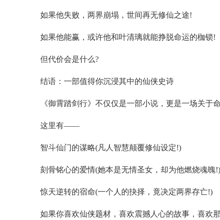
如果他失败，两界崩塌，世间再无修仙之途!
如果他能赢，或许他和叶清璃就能挣脱命运的枷锁!
但代价会是什么?
结语：一部值得你沉浸其中的仙侠史诗
《御霄踏剑行》不仅仅是一部小说，更是一场关于命
这里有——
智斗仙门的谋略(凡人智慧颠覆修仙设定!)
刻骨铭心的爱情(她本是无情圣女，却为他燃烧魂魄!
惊天逆转的宿命(一个人的抉择，竟决定两界存亡!)
如果你喜欢仙侠题材，喜欢震撼人心的故事，喜欢