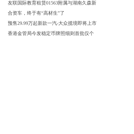
友联国际教育租赁01563附属与湖南久森新
能
合资车，终于有“高材生”了
预售29.99万起新款一汽-大众揽境即将上市
香港金管局今发稳定币牌照细则首批仅个
位数