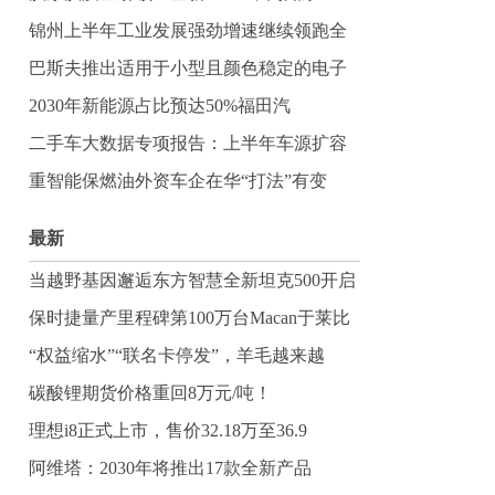
锦州上半年工业发展强劲增速继续领跑全
巴斯夫推出适用于小型且颜色稳定的电子
2030年新能源占比预达50%福田汽
二手车大数据专项报告：上半年车源扩容
重智能保燃油外资车企在华“打法”有变
最新
当越野基因邂逅东方智慧全新坦克500开启
全场
保时捷量产里程碑第100万台Macan于莱比
“权益缩水”“联名卡停发”，羊毛越来越
难“薅
碳酸锂期货价格重回8万元/吨！
理想i8正式上市，售价32.18万至36.9
阿维塔：2030年将推出17款全新产品