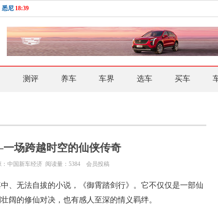
悉尼
18:39
驾
测评
养车
车界
选车
买车
—一场跨越时空的仙侠传奇
源：
中国新车经济 阅读量：5384 会员投稿
其中、无法自拔的小说，《御霄踏剑行》。它不仅仅是一部仙
澜壮阔的修仙对决，也有感人至深的情义羁绊。