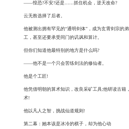
——惶恐?不安?还是……抓住机会，逆天改命?
云无咎选择了后者。
他被测出拥有罕见的“通明剑体”，成为玄霄剑宗的
工，甚至还要承受同门的讥讽和算计。
但你们知道他最特别的地方是什么吗?
——他不是一个只会苦练剑法的修仙者。
他是个工匠!
他凭借明朝的算术知识，改良采矿工具;他研读古籍
术!
他以凡人之智，挑战仙道规则!
第二幕：她本该是冰冷的棋子，却为他心动