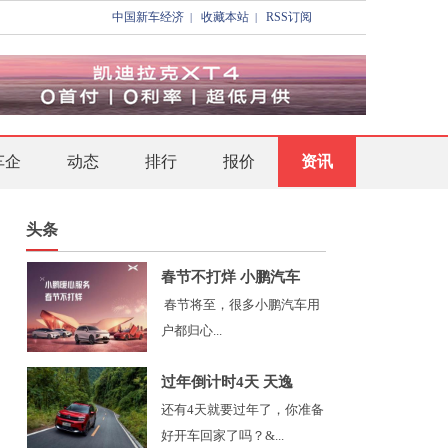
中国新车经济
收藏本站
RSS订阅
|
|
车企
动态
排行
报价
资讯
头条
春节不打烊 小鹏汽车
春节将至，很多小鹏汽车用
户都归心...
过年倒计时4天 天逸
还有4天就要过年了，你准备
好开车回家了吗？&...