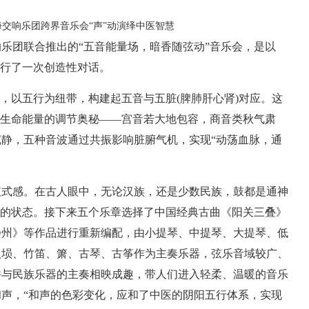
乐团联合推出的“五音能量场，暗香随弦动”音乐会，是以
进行了一次创造性对话。
，以五行为纽带，构建起五音与五脏(脾肺肝心肾)对应。这
对生命能量的调节奥秘——宫音若大地包容，商音类秋气肃
静，五种音波通过共振影响脏腑气机，实现“动荡血脉，通
仪式感。在古人眼中，无论汉族，还是少数民族，鼓都是通神
”的状态。接下来五个乐章选择了中国经典古曲《阳关三叠》
扬州》等作品进行重新编配，由小提琴、中提琴、大提琴、低
入埙、竹笛、箫、古琴、古筝作为主奏乐器，弦乐音域较广、
并与民族乐器的主奏相映成趣，带人们进入轻柔、温暖的音乐
声，“和声的色彩变化，应和了中医的阴阳五行体系，实现