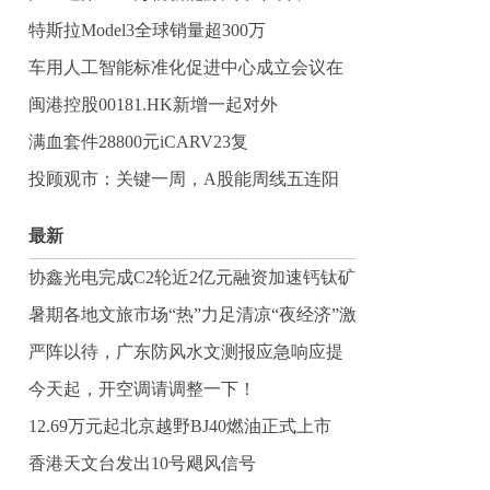
特斯拉Model3全球销量超300万
车用人工智能标准化促进中心成立会议在
闽港控股00181.HK新增一起对外
满血套件28800元iCARV23复
投顾观市：关键一周，A股能周线五连阳
最新
协鑫光电完成C2轮近2亿元融资加速钙钛矿
商业
暑期各地文旅市场“热”力足清凉“夜经济”激
发
严阵以待，广东防风水文测报应急响应提
升至II
今天起，开空调请调整一下！
12.69万元起北京越野BJ40燃油正式上市
香港天文台发出10号飓风信号