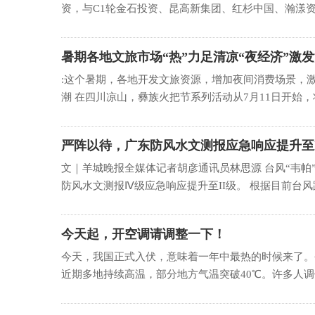
资，与C1轮金石投资、昆高新集团、红杉中国、瀚漾资本
暑期各地文旅市场“热”力足清凉“夜经济”激
:这个暑期，各地开发文旅资源，增加夜间消费场景，激
潮 在四川凉山，彝族火把节系列活动从7月11日开始，将持
严阵以待，广东防风水文测报应急响应提升至I
文｜羊城晚报全媒体记者胡彦通讯员林思源 台风“韦帕
防风水文测报Ⅳ级应急响应提升至II级。 根据目前台风路
今天起，开空调请调整一下！
今天，我国正式入伏，意味着一年中最热的时候来了。今年
近期多地持续高温，部分地方气温突破40℃。许多人调侃