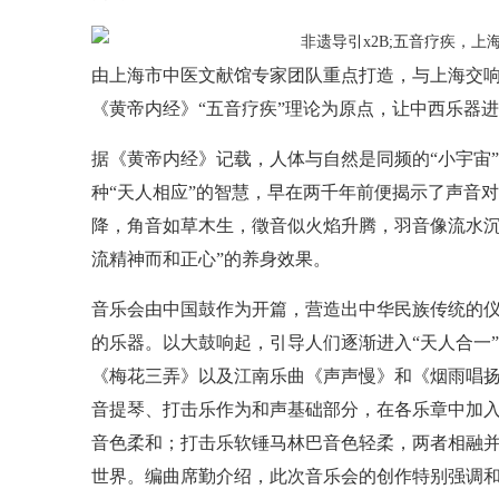
由上海市中医文献馆专家团队重点打造，与上海交响
《黄帝内经》“五音疗疾”理论为原点，让中西乐器
据《黄帝内经》记载，人体与自然是同频的“小宇宙”
种“天人相应”的智慧，早在两千年前便揭示了声音
降，角音如草木生，徵音似火焰升腾，羽音像流水沉
流精神而和正心”的养身效果。
音乐会由中国鼓作为开篇，营造出中华民族传统的
的乐器。以大鼓响起，引导人们逐渐进入“天人合一
《梅花三弄》以及江南乐曲《声声慢》和《烟雨唱
音提琴、打击乐作为和声基础部分，在各乐章中加
音色柔和；打击乐软锤马林巴音色轻柔，两者相融
世界。编曲席勤介绍，此次音乐会的创作特别强调和