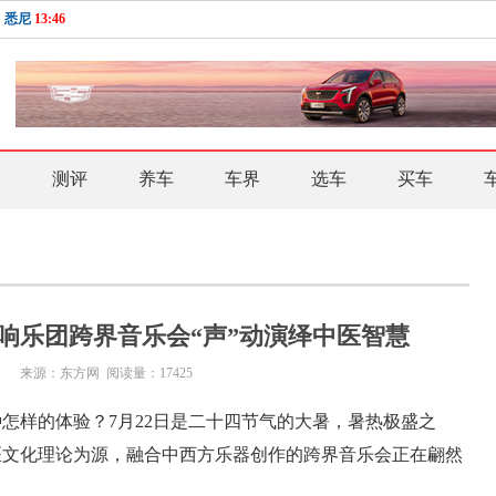
悉尼
13:46
驾
测评
养车
车界
选车
买车
交响乐团跨界音乐会“声”动演绎中医智慧
来源：
东方网 阅读量：17425
怎样的体验？7月22日是二十四节气的大暑，暑热极盛之
医文化理论为源，融合中西方乐器创作的跨界音乐会正在翩然