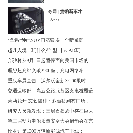
奇闻 | 捷豹新车才
&nbs...
“华系”纯电SUV再添猛将，全新岚图
超凡入境，玩什么都“型”丨iCAR玩
奔驰将从9月1日起暂停面向美国市场的
理想超充站突破2900座，充电网络布
重庆车展直击：沃尔沃全新XC60限时
交通运输部：高速公路服务区充电桩覆盖
茉莉花开·文艺播种：戏台搭到村广场，
研究人员新发现：三层石墨烯中存在巨大
第三届动力电池质量安全大会启动会在京
比亚迪第1300万辆新能源汽车下线；