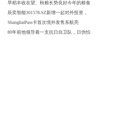
早稻丰收在望、秋粮长势良好今年的粮食
有保障
辰奕智能301578.SZ新增一起对外投资，
ShanghaiPass卡首次境外发售东航亮
80年前他领导着一支抗日自卫队，日伪怕
他，百