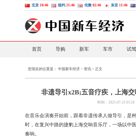
北京
10:46
纽约
21:46
伦敦
02:46
东京
11:46
首页
导购
新车
车市
试
您现在的位置是：
中国新车经济
>
资讯
> 正文
非遗导引x2B;五音疗疾，上海
时间：
2025-07-23 03:26
在音乐会演奏开始前，跟着非遗传承人做导引，是种
时，在复兴中路的捷豹上海交响音乐厅，一场以中
奏响。