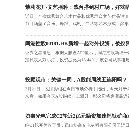
茉莉花开·文艺播种：戏台搭到村广场，好戏
近日，全省优秀舞台艺术作品和优秀群众文艺作品巡演
节目涵盖了音乐、舞蹈、戏剧、曲艺等艺术形式，聚集了诸
闽港控股00181.HK新增一起对外投资，被
闽融资租赁有
证券之星消息，根据天眼查APP显示，闽港控股新增
定代表人刘小汀，投资占比为18.44%。该公司从事租赁业
投顾观市：关键一周，A股能周线五连阳吗？
7月21日，投顾彭根在今日市场分析中指出，今天对于
来看，如果今天A股继续向上攀升，那么它将逐渐靠近甚至有
协鑫光电完成C2轮近2亿元融资加速钙钛矿商
继C1轮完美收官后，昆山协鑫光电材料有限公司于近日