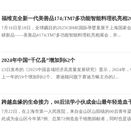
福维克全新一代美善品174;TM7多功能智能料理机亮相20
BME国
7月16日至18日，全球瞩目的2025CBME国际孕婴童展于上海国家
磅新品——美善品#174;TM7多功能智能料理机亮相展会，并...
2024年中国“千亿县”增加到62个
23日发布的《2025中国县域经济高质量发展研究》显示，2024年，
上一年的59个增加到62个。 赛迪顾问旗下赛迪方略主办的2...
跨越血缘的生命接力，00后法学小伙成金山最年轻造血
捐献者
7月22日，在上海市第一人民医院，来自金山区山阳镇的00后青年
此成为金山区今年第7例、总第72例造血干细胞捐献者，同时也是该区