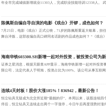
年全市完成城镇新增就业11303人，完成职业技能培训12338人。 武威
陈佩斯自编自导自演的电影《戏台》开锣，成色如何？
7月25日，电影《戏台》正式公映，71岁的陈佩斯重返大银幕，
舞台淬炼，这部改编自高口碑同名话剧的作品成色如何？ “《戏台》是
海南华铁603300.SH新增一起对外投资，被投资公司为
铁大黄蜂智
证券之星消息，根据天眼查APP显示，海南华铁新增一起对外投资
限公司，法定代表人于明旭，投资占比为100%。该公司从事互联网和
连续4天封板！股价大涨185%！836942，最新公告！
恒立钻具无疑成为北交所近期“最靓的仔”。本周以来，该股连续四个
停后，恒立钻具又连续走出两个一字涨停，今日午后再度强势封涨停，